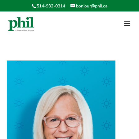
514-932-0314
bonjour@phil.ca