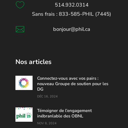

514.932.0314
Sans frais : 833-585-PHIL (7445)

bonjour@phil.ca
Nos articles
Connectez-vous avec vos pairs :
nouveau Groupe de soutien pour les
DG
DÉC 16, 2024
Témoigner de l’engagement
inébranlable des OBNL
NOV 8, 2024