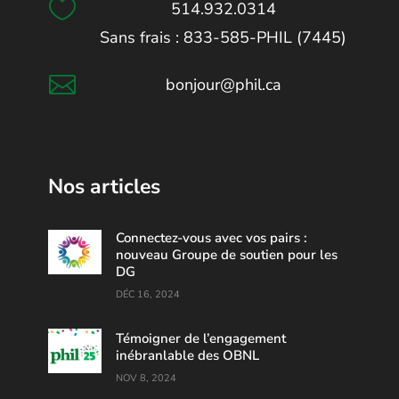

514.932.0314
Sans frais : 833-585-PHIL (7445)

bonjour@phil.ca
Nos articles
Connectez-vous avec vos pairs :
nouveau Groupe de soutien pour les
DG
DÉC 16, 2024
Témoigner de l’engagement
inébranlable des OBNL
NOV 8, 2024