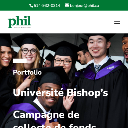
514-932-0314
bonjour@phil.ca
Portfolio
Université Bishop’s
Campagne de
collecte de fonds