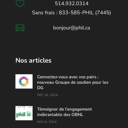

514.932.0314
Sans frais : 833-585-PHIL (7445)

bonjour@phil.ca
Nos articles
Connectez-vous avec vos pairs :
nouveau Groupe de soutien pour les
DG
DÉC 16, 2024
Témoigner de l’engagement
inébranlable des OBNL
NOV 8, 2024