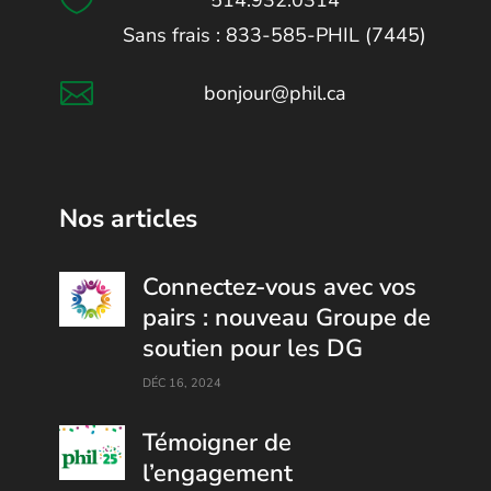

514.932.0314
Sans frais : 833-585-PHIL (7445)

bonjour@phil.ca
Nos articles
Connectez-vous avec vos
pairs : nouveau Groupe de
soutien pour les DG
DÉC 16, 2024
Témoigner de
l’engagement