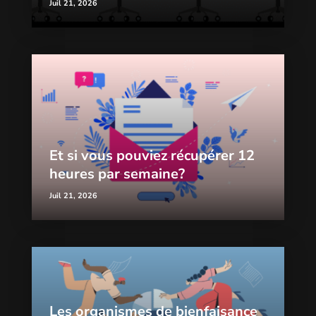
Juil 21, 2026
Et si vous pouviez récupérer 12
heures par semaine?
Juil 21, 2026
Les organismes de bienfaisance