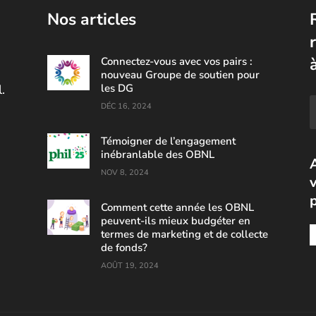
Nos articles
Connectez-vous avec vos pairs :
nouveau Groupe de soutien pour
.
les DG
DÉC 16, 2024
Témoigner de l’engagement
inébranlable des OBNL
NOV 8, 2024
v
Comment cette année les OBNL
peuvent-ils mieux budgéter en
termes de marketing et de collecte
de fonds?
AOÛT 19, 2024