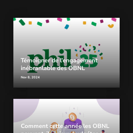
Témoigner de l’engagement
inébranlable des OBNL
Nov 8, 2024
Comment cette année les OBNL